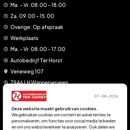
Ma. - Vr. 08.00 - 18.00
Za. 09.00 - 15.00
Overige: Op afspraak
Werkplaats
Ma. - Vr. 08.00 - 17.00
Autobedrijf Ter Horst
Veneweg 107
7946 LH Wanneperveen
KvK 05063761
07-08-2026
0522-281441
Deze website maakt gebruik van cookies.
We gebruiken cookies om content en advertenties te
info@autobedrijfterhorst.nl
personaliseren, om functies voor social media te bieden
en om ons websiteverkeer te analyseren. Ook delen we