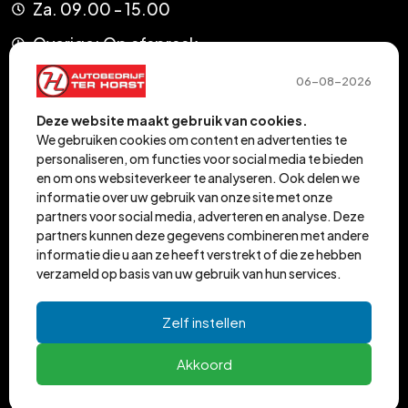
Za. 09.00 - 15.00
Overige: Op afspraak
Werkplaats
06-08-2026
Ma. - Vr. 08.00 - 17.00
Deze website maakt gebruik van cookies.
We gebruiken cookies om content en advertenties te
personaliseren, om functies voor social media te bieden
en om ons websiteverkeer te analyseren. Ook delen we
informatie over uw gebruik van onze site met onze
partners voor social media, adverteren en analyse. Deze
partners kunnen deze gegevens combineren met andere
Autobedrijf Ter Horst
informatie die u aan ze heeft verstrekt of die ze hebben
Veneweg 107
verzameld op basis van uw gebruik van hun services.
7946 LH Wanneperveen
Zelf instellen
KvK 05063761
Akkoord
0522-281441