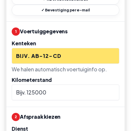
✓ Bevestiging per e-mail
Voertuiggegevens
1
Kenteken
We halen automatisch voertuiginfo op.
Kilometerstand
Afspraak kiezen
2
Dienst